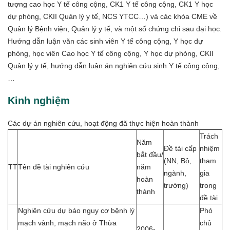
tượng cao học Y tế công cộng, CK1 Y tế công cộng, CK1 Y học
dự phòng, CKII Quản lý y tế, NCS YTCC…) và các khóa CME về
Quản lý Bệnh viện, Quản lý y tế, và một số chứng chỉ sau đại học.
Hướng dẫn luận văn các sinh viên Y tế công cộng, Y học dự
phòng, học viên Cao học Y tế công cộng, Y học dự phòng, CKII
Quản lý y tế, hướng dẫn luận án nghiên cứu sinh Y tế công cộng,
…
Kinh nghiệm
Các dự án nghiên cứu, hoạt động đã thực hiện hoàn thành
Trách
Năm
Đề tài cấp
nhiệm
bắt đầu/
(NN, Bộ,
tham
TT
Tên đề tài nghiên cứu
năm
ngành,
gia
hoàn
trường)
trong
thành
đề tài
Nghiên cứu dự báo nguy cơ bệnh lý
Phó
mạch vành, mạch não ở Thừa
chủ
2006-