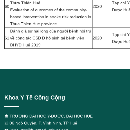
Thừa Thiên Huế
Tạp chí Y
60
2020
Evaluation of outcomes of the community-
Dược Huế 
based intervention in stroke risk reduction in
Thua Thien Hue province
Đánh giá sự hài lòng của người bệnh nội trú
Tạp chí Y
61
về công tác CSĐ D hộ sinh tại bệnh viện
2020
Dược Huế 
ĐHYD Huế 2019
Khoa Y Tế Công Cộng
TRƯỜNG ĐẠI HỌC Y-DƯỢC, ĐẠI HỌC HUẾ
06 Ngô Quyền, P. Vĩnh Ninh, TP Huế