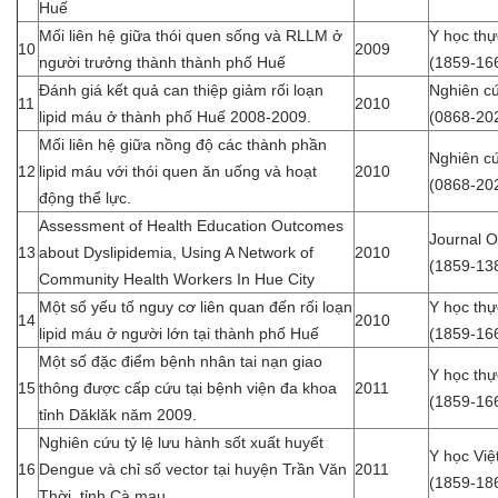
Huế
Mối liên hệ giữa thói quen sống và RLLM ở
Y học th
10
2009
người trưởng thành thành phố Huế
(1859-16
Đánh giá kết quả can thiệp giảm rối loạn
Nghiên c
11
2010
lipid máu ở thành phố Huế 2008-2009.
(0868-20
Mối liên hệ giữa nồng độ các thành phần
Nghiên c
12
lipid máu với thói quen ăn uống và hoạt
2010
(0868-20
động thể lực.
Assessment of Health Education Outcomes
Journal O
13
about Dyslipidemia, Using A Network of
2010
(1859-13
Community Health Workers In Hue City
Một số yếu tố nguy cơ liên quan đến rối loạn
Y học th
14
2010
lipid máu ở người lớn tại thành phố Huế
(1859-16
Một số đặc điểm bệnh nhân tai nạn giao
Y học th
15
thông được cấp cứu tại bệnh viện đa khoa
2011
(1859-16
tỉnh Dăklăk năm 2009.
Nghiên cứu tỷ lệ lưu hành sốt xuất huyết
Y học Vi
16
Dengue và chỉ số vector tại huyện Trần Văn
2011
(1859-18
Thời, tỉnh Cà mau