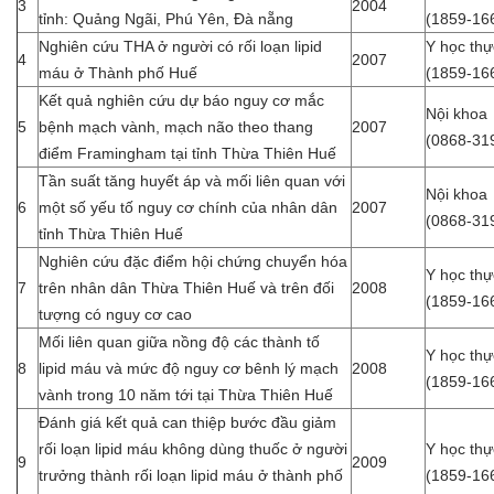
3
2004
tỉnh: Quảng Ngãi, Phú Yên, Đà nẵng
(1859-16
Nghiên cứu THA ở người có rối loạn lipid
Y học th
4
2007
máu ở Thành phố Huế
(1859-16
Kết quả nghiên cứu dự báo nguy cơ mắc
Nội khoa
5
bệnh mạch vành, mạch não theo thang
2007
(0868-31
điểm Framingham tại tỉnh Thừa Thiên Huế
Tần suất tăng huyết áp và mối liên quan với
Nội khoa
6
một số yếu tố nguy cơ chính của nhân dân
2007
(0868-31
tỉnh Thừa Thiên Huế
Nghiên cứu đặc điểm hội chứng chuyển hóa
Y học th
7
trên nhân dân Thừa Thiên Huế và trên đối
2008
(1859-16
tượng có nguy cơ cao
Mối liên quan giữa nồng độ các thành tố
Y học th
8
lipid máu và mức độ nguy cơ bênh lý mạch
2008
(1859-16
vành trong 10 năm tới tại Thừa Thiên Huế
Đánh giá kết quả can thiệp bước đầu giảm
rối loạn lipid máu không dùng thuốc ở người
Y học th
9
2009
trưởng thành rối loạn lipid máu ở thành phố
(1859-16