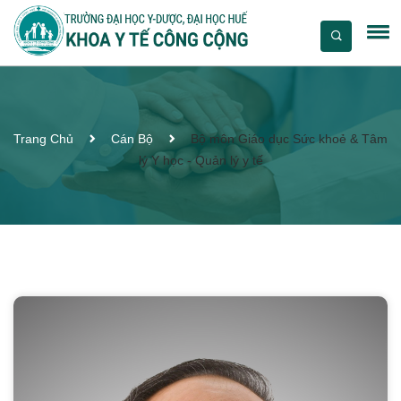
Trang Chủ
Cán Bộ
Bộ môn Giáo dục Sức khoẻ & Tâm
lý Y học - Quản lý y tế