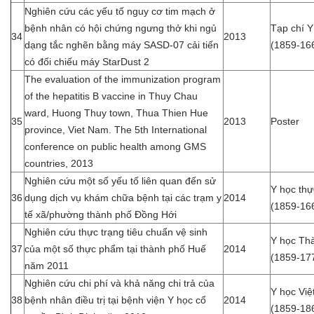
Nghiên cứu các yếu tố nguy cơ tim mạch ở
bệnh nhân có hội chứng ngưng thở khi ngủ
Tạp chí 
34
2013
dạng tắc nghẽn bằng máy SASD-07 cải tiến
(1859-16
có đối chiếu máy StarDust 2
The evaluation of the immunization program
of the hepatitis B vaccine in Thuy Chau
ward, Huong Thuy town, Thua Thien Hue
35
2013
Poster
province, Viet Nam. The 5th International
conference on public health among GMS
countries, 2013
Nghiên cứu một số yếu tố liên quan đến sử
Y học th
36
dụng dịch vụ khám chữa bệnh tại các trạm y
2014
(1859-16
tế xã/phường thành phố Đồng Hới
Nghiên cứu thực trạng tiêu chuẩn vệ sinh
Y học Th
37
của một số thực phẩm tại thành phố Huế
2014
(1859-17
năm 2011
Nghiên cứu chi phí và khả năng chi trả của
Y học Vi
38
bệnh nhân điều trị tại bệnh viện Y học cổ
2014
(1859-18