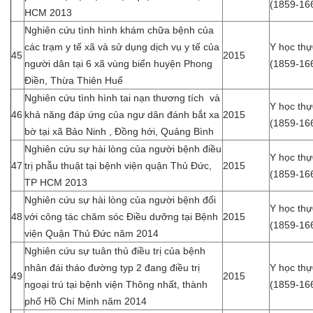
(1859-16
HCM 2013
Nghiên cứu tình hình khám chữa bệnh của
các trạm y tế xã và sử dụng dịch vụ y tế của
Y học th
45
2015
người dân tại 6 xã vùng biển huyện Phong
(1859-16
Điền, Thừa Thiên Huế
Nghiên cứu tình hình tai nạn thương tích và
Y học th
46
khả năng đáp ứng của ngư dân đánh bắt xa
2015
(1859-16
bờ tại xã Bảo Ninh , Đồng hới, Quảng Bình
Nghiên cứu sự hài lòng của người bệnh điều
Y học th
47
trị phẫu thuật tại bệnh viện quận Thủ Đức,
2015
(1859-16
TP HCM 2013
Nghiên cứu sự hài lòng của người bệnh đối
Y học th
48
với công tác chăm sóc Điều dưỡng tại Bệnh
2015
(1859-16
viện Quận Thủ Đức năm 2014
Nghiên cứu sự tuân thủ điều trị của bệnh
nhân đái tháo đường typ 2 đang điều trị
Y học th
49
2015
ngoại trú tại bệnh viện Thông nhất, thành
(1859-16
phố Hồ Chí Minh năm 2014