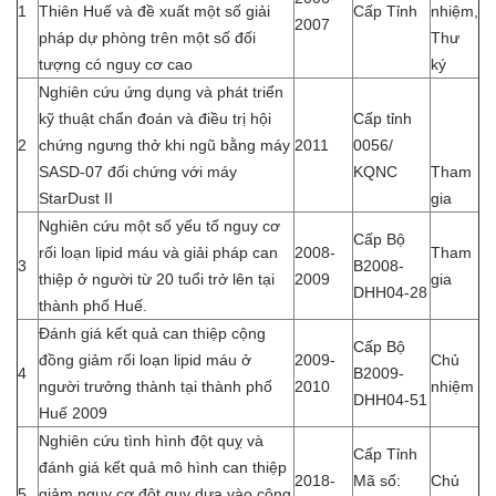
1
Thiên Huế và đề xuất một số giải
Cấp Tỉnh
nhiệm,
2007
pháp dự phòng trên một số đối
Thư
tượng có nguy cơ cao
ký
Nghiên cứu ứng dụng và phát triển
kỹ thuật chẩn đoán và điều trị hội
Cấp tỉnh
2
chứng ngưng thở khi ngũ bằng máy
2011
0056/
SASD-07 đối chứng với máy
KQNC
Tham
StarDust II
gia
Nghiên cứu một số yếu tố nguy cơ
Cấp Bộ
rối loạn lipid máu và giải pháp can
2008-
Tham
3
B2008-
thiệp ở người từ 20 tuổi trở lên tại
2009
gia
DHH04-28
thành phố Huế.
Đánh giá kết quả can thiệp cộng
Cấp Bộ
đồng giảm rối loạn lipid máu ở
2009-
Chủ
4
B2009-
người trưởng thành tại thành phố
2010
nhiệm
DHH04-51
Huế 2009
Nghiên cứu tình hình đột quỵ và
Cấp Tỉnh
đánh giá kết quả mô hình can thiệp
2018-
Mã số:
Chủ
5
giảm nguy cơ đột quỵ dựa vào cộng