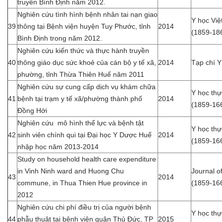
truyền Bình Định năm 2012.
Nghiên cứu tình hình bệnh nhân tai nạn giao
Y học Vi
39
thông tại Bệnh viện huyện Tuy Phước, tỉnh
2014
(1859-18
Bình Định trong năm 2012.
Nghiên cứu kiến thức và thực hành truyền
40
thông giáo dục sức khoẻ của cán bộ y tế xã,
2014
Tạp chí 
phường, tỉnh Thừa Thiên Huế năm 2011
Nghiên cứu sự cung cấp dịch vụ khám chữa
Y học th
41
bệnh tại trạm y tế xã/phường thành phố
2014
(1859-16
Đồng Hới
Nghiên cứu mô hình thể lực và bệnh tật
Y học th
42
sinh viên chính qui tại Đại học Y Dược Huế
2014
(1859-16
nhập học năm 2013-2014
Study on household health care expenditure
in Vinh Ninh ward and Huong Chu
Journal 
43
2014
commune, in Thua Thien Hue province in
(1859-16
2012
Nghiên cứu chi phí điều trị của người bệnh
Y học th
44
phẫu thuật tại bệnh viện quận Thủ Đức, TP
2015