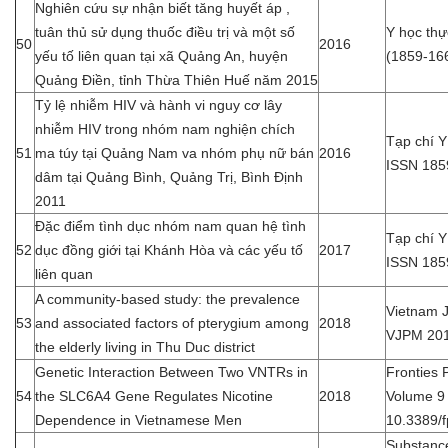
Nghiên cứu sự nhận biết tăng huyết áp ,
tuân thủ sử dụng thuốc điều trị và một số
Y học th
50
2016
yếu tố liên quan tại xã Quảng An, huyện
(1859-16
Quảng Điền, tỉnh Thừa Thiên Huế năm 2015
Tỷ lệ nhiễm HIV và hành vi nguy cơ lây
nhiễm HIV trong nhóm nam nghiện chích
Tạp chí 
51
ma túy tại Quảng Nam va nhóm phụ nữ bán
2016
ISSN 185
dâm tại Quảng Bình, Quảng Trị, Bình Định
2011
Đặc điểm tình dục nhóm nam quan hệ tình
Tạp chí 
52
dục đồng giới tại Khánh Hòa và các yếu tố
2017
ISSN 185
liên quan
A community-based study: the prevalence
Vietnam J
53
and associated factors of pterygium among
2018
VJPM 2018
the elderly living in Thu Duc district
Genetic Interaction Between Two VNTRs in
Fronties
54
the SLC6A4 Gene Regulates Nicotine
2018
Volume 9 |
Dependence in Vietnamese Men
10.3389/
Substanc