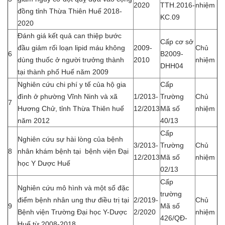
2020
TTH.2016-
nhiệm
đồng tỉnh Thừa Thiên Huế 2018-
KC.09
2020
Đánh giá kết quả can thiệp bước
Cấp cơ sở
đầu giảm rối loạn lipid máu không
2009-
Chủ
6
B2009-
dùng thuốc ở người trưởng thành
2010
nhiệm
DHH04
tại thành phố Huế năm 2009
Nghiên cứu chi phí y tế của hộ gia
Cấp
đình ở phường Vĩnh Ninh và xã
1/2013-
Trường
Chủ
7
Hương Chử, tỉnh Thừa Thiên huế
12/2013
Mã số
nhiệm
năm 2012
40/13
Cấp
Nghiên cứu sự hài lòng của bệnh
3/2013-
Trường
Chủ
8
nhân khám bệnh tại bệnh viện Đại
12/2013
Mã số
nhiệm
học Y Dược Huế
02/13
Cấp
Nghiên cứu mô hình và một số đặc
trường
điểm bệnh nhân ung thư điều trị tại
2/2019-
Chủ
9
Mã số
Bệnh viện Trường Đại học Y-Dược
2/2020
nhiệm
426/QĐ-
Huế từ 2008-2018