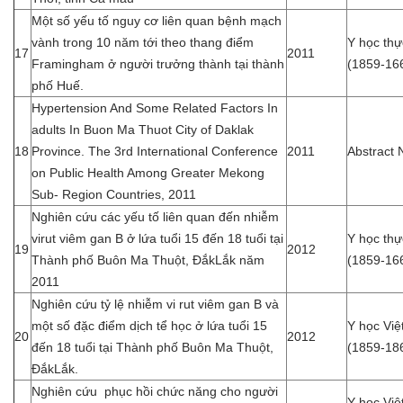
Một số yếu tố nguy cơ liên quan bệnh mạch
vành trong 10 năm tới theo thang điểm
Y học th
17
2011
Framingham ở người trưởng thành tại thành
(1859-16
phố Huế.
Hypertension And Some Related Factors In
adults In Buon Ma Thuot City of Daklak
18
Province. The 3rd International Conference
2011
Abstract 
on Public Health Among Greater Mekong
Sub- Region Countries, 2011
Nghiên cứu các yếu tố liên quan đến nhiễm
virut viêm gan B ở lứa tuổi 15 đến 18 tuổi tại
Y học th
19
2012
Thành phố Buôn Ma Thuột, ĐắkLắk năm
(1859-16
2011
Nghiên cứu tỷ lệ nhiễm vi rut viêm gan B và
một số đặc điểm dịch tể học ở lứa tuổi 15
Y học Vi
20
2012
đến 18 tuổi tại Thành phố Buôn Ma Thuột,
(1859-18
ĐắkLắk.
Nghiên cứu phục hồi chức năng cho người
Y học Vi