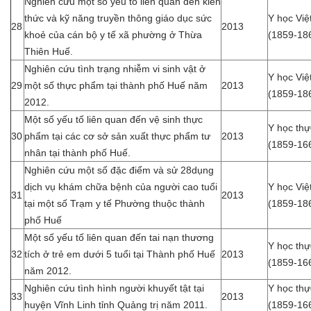
Nghiên cứu một số yếu tố liên quan đến kiến
thức và kỹ năng truyền thông giáo dục sức
Y học Vi
28
2013
khoẻ của cán bộ y tế xã phường ở Thừa
(1859-18
Thiên Huế.
Nghiên cứu tình trạng nhiễm vi sinh vật ở
Y học Vi
29
một số thực phẩm tại thành phố Huế năm
2013
(1859-18
2012.
Một số yếu tố liên quan đến vệ sinh thực
Y học th
30
phẩm tại các cơ sở sản xuất thực phẩm tư
2013
(1859-16
nhân tại thành phố Huế.
Nghiên cứu một số đặc điểm và sử 28dụng
dịch vụ khám chữa bệnh của người cao tuổi
Y học Việ
31
2013
tại một số Trạm y tế Phường thuộc thành
(1859-18
phố Huế
Một số yếu tố liên quan đến tai nạn thương
Y học th
32
tích ở trẻ em dưới 5 tuổi tại Thành phố Huế
2013
(1859-16
năm 2012.
Nghiên cứu tình hình người khuyết tật tại
Y học th
33
2013
huyện Vĩnh Linh tỉnh Quảng trị năm 2011.
(1859-16