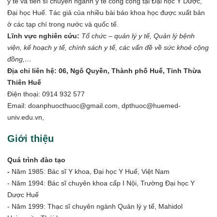
y tế và tiến sĩ chuyên ngành y tế công cộng tại Đại học Y Dược,
Đại học Huế. Tác giả của nhiều bài báo khoa học được xuất bản
ở các tạp chí trong nước và quốc tế.
Lĩnh vực nghiên cứu:
Tổ chức – quản lý y tế, Quản lý bệnh
viện, kế hoạch y tế, chính sách y tế, các vấn đề về sức khoẻ cộng
đồng,…
Địa chỉ liên hệ: 06, Ngô Quyền, Thành phố Huế, Tỉnh Thừa
Thiên Huế
Điện thoại: 0914 932 577
Email: doanphuocthuoc@gmail.com,
dpthuoc@huemed-
univ.edu.vn
,
Giới thiệu
Quá trình đào tạo
-
Năm 1985: Bác sĩ Y khoa, Đại học Y Huế, Việt Nam
- Năm 1994: Bác sĩ chuyên khoa cấp I Nội, Trường Đại học Y
Dược Huế
- Năm 1999: Thạc sĩ chuyên ngành Quản lý y tế, Mahidol