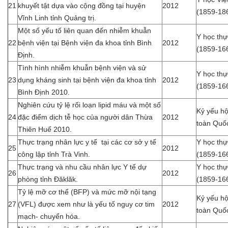
21
khuyết tật dựa vào cộng đồng tại huyện
2012
(1859-18
Vĩnh Linh tỉnh Quảng trị.
Một số yếu tố liên quan đến nhiễm khuẫn
Y học th
22
bệnh viện tại Bệnh viện đa khoa tỉnh Bình
2012
(1859-16
Định.
Tình hình nhiễm khuẫn bệnh viện và sử
Y học th
23
dụng kháng sinh tại bệnh viện đa khoa tỉnh
2012
(1859-16
Bình Định 2010.
Nghiên cứu tỷ lệ rối loạn lipid máu và một số
Kỷ yếu hộ
24
đặc điểm dịch tễ học của người dân Thừa
2012
toàn Quố
Thiên Huế 2010.
Thực trạng nhân lực y tế tại các cơ sở y tế
Y học th
25
2012
công lập tỉnh Trà Vinh.
(1859-16
Thực trạng và nhu cầu nhân lực Y tế dự
Y học th
26
2012
phòng tỉnh Đăklăk.
(1859-16
Tỷ lệ mỡ cơ thể (BFP) và mức mỡ nội tạng
Kỷ yếu hộ
27
(VFL) được xem như là yếu tố nguy cơ tim
2012
toàn Quố
mạch- chuyển hóa.