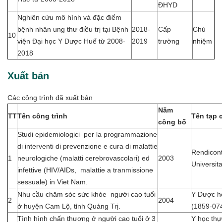
ĐHYD
Nghiên cứu mô hình và đặc điểm
bệnh nhân ung thư điều trị tại Bệnh
2018-
Cấp
Chủ
10
viện Đại học Y Dược Huế từ 2008-
2019
trường
nhiệm
2018
Xuất bản
Các công trình đã xuất bản
Năm
TT
Tên công trình
Tên tạp 
công bố
Studi epidemiologici per la programmazione
di interventi di prevenzione e cura di malattie
Rendicont
1
neurologiche (malatti cerebrovascolari) ed
2003
Universit
infettive (HIV/AIDs, malattie a tranmissione
sessuale) in Viet Nam.
Nhu cầu chăm sóc sức khỏe người cao tuổi
Y Dược h
2
2004
ở huyện Cam Lộ, tỉnh Quảng Trị.
(1859-07
Tình hình chấn thương ở người cao tuổi ở 3
Y học th