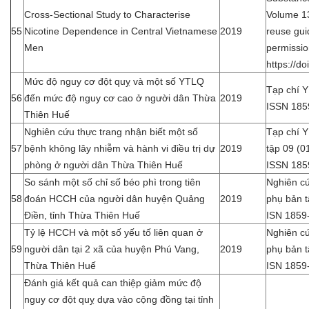
Cross-Sectional Study to Characterise
Volume 13
55
Nicotine Dependence in Central Vietnamese
2019
reuse gui
Men
permissio
https://d
Mức độ nguy cơ đột quỵ và một số YTLQ
Tạp chí 
56
đến mức độ nguy cơ cao ở người dân Thừa
2019
ISSN 185
Thiên Huế
Nghiên cứu thực trang nhận biết một số
Tạp chí 
57
bệnh không lây nhiễm và hành vi điều trị dự
2019
tập 09 (0
phòng ở người dân Thừa Thiên Huế
ISSN 185
So sánh một số chỉ số béo phì trong tiên
Nghiên cứ
58
đoán HCCH của người dân huyện Quảng
2019
phụ bản t
Điền, tỉnh Thừa Thiên Huế
ISN 1859
Tỷ lệ HCCH và một số yếu tố liên quan ở
Nghiên cứ
59
người dân tại 2 xã của huyện Phú Vang,
2019
phụ bản t
Thừa Thiên Huế
ISN 1859
Đánh giá kết quả can thiệp giảm mức độ
nguy cơ đột quỵ dựa vào cộng đồng tại tỉnh